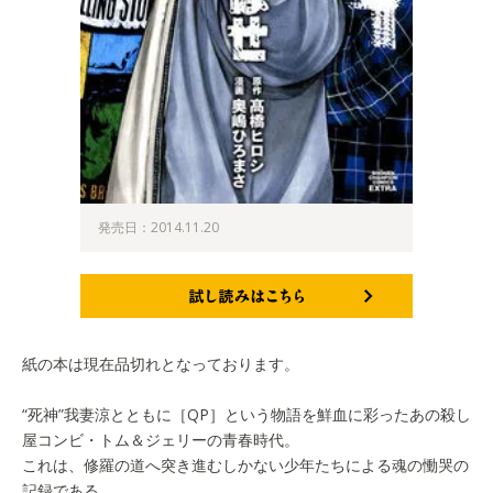
発売日：2014.11.20
試し読みはこちら
紙の本は現在品切れとなっております。
“死神”我妻涼とともに［QP］という物語を鮮血に彩ったあの殺し
屋コンビ・トム＆ジェリーの青春時代。
これは、修羅の道へ突き進むしかない少年たちによる魂の慟哭の
記録である。