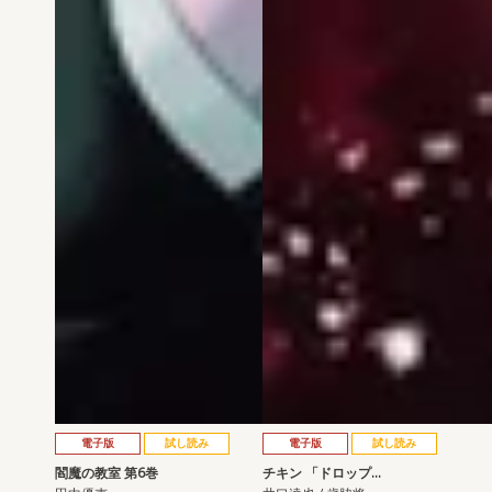
電子版
試し読み
電子版
試し読み
閻魔の教室 第6巻
チキン 「ドロップ…