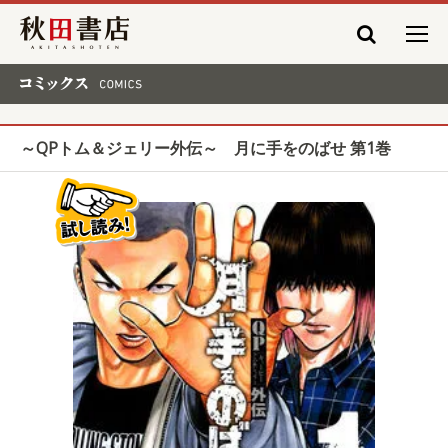
秋田書店
コミックス COMICS
～QPトム＆ジェリー外伝～ 月に手をのばせ 第1巻