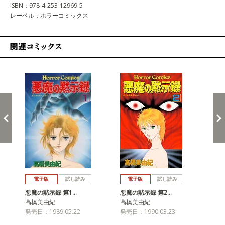
ISBN：978-4-253-12969-5
レーベル：ホラーコミックス
関連コミックス
戻る
進む
電子版
試し読み
電子版
試し読み
悪魔の黙示録 第1…
悪魔の黙示録 第2…
悪
高橋美由紀
高橋美由紀
高
発売日：1989.05.22
発売日：1990.03.23
発売