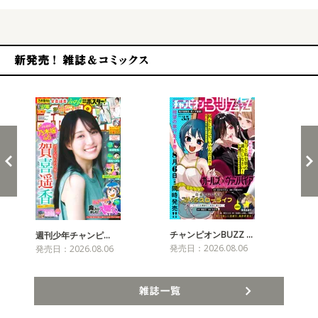
新発売！雑誌&コミックス
チャンピオンBUZZ …
週刊少年チャンピ…
月
発売日：2026.08.06
発売日：2026.08.06
発売
雑誌一覧