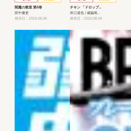
閻魔の教室 第6巻
チキン 「ドロップ…
田中優吏
井口達也 / 歳脇将…
発売日：2026.08.06
発売日：2026.08.06