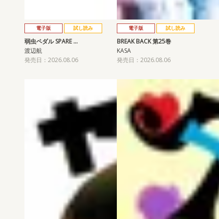
電子版
試し読み
電子版
試し読み
弱虫ペダル SPARE …
BREAK BACK 第25巻
渡辺航
KASA
発売日：2026.08.06
発売日：2026.08.06