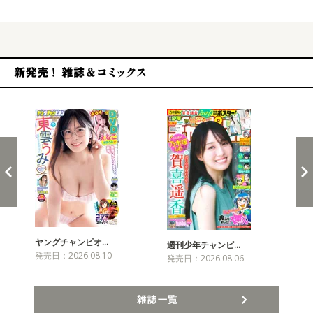
新発売！雑誌&コミックス
ヤングチャンピオ…
チャ
週刊少年チャンピ…
発売日：2026.08.10
発売
発売日：2026.08.06