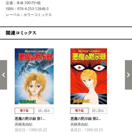
定価：本体 390 円+税
ISBN：978-4-253-12848-3
レーベル：ホラーコミックス
関連コミックス
戻る
進む
電子版
試し読み
電子版
試し読み
悪魔の黙示録 第1…
悪魔の黙示録 第2…
悪
高橋美由紀
高橋美由紀
高
発売日：1989.05.22
発売日：1990.03.23
発売