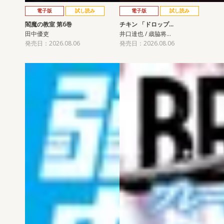
電子版
試し読み
電子版
試し読み
閻魔の教室 第6巻
チキン 「ドロップ…
田中優吏
井口達也 / 歳脇将…
発売日：2026.08.06
発売日：2026.08.06