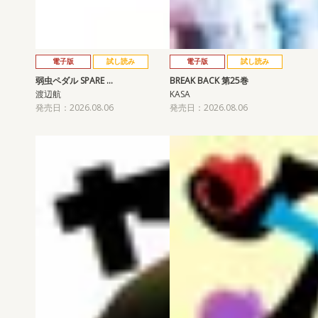
電子版
試し読み
電子版
試し読み
弱虫ペダル SPARE …
BREAK BACK 第25巻
渡辺航
KASA
発売日：2026.08.06
発売日：2026.08.06