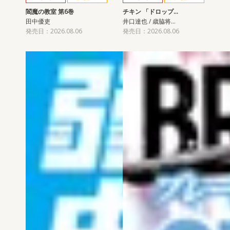
閻魔の教室 第6巻
チキン 「ドロップ…
田中優吏
井口達也 / 歳脇将…
発売日：2026.08.06
発売日：2026.08.06