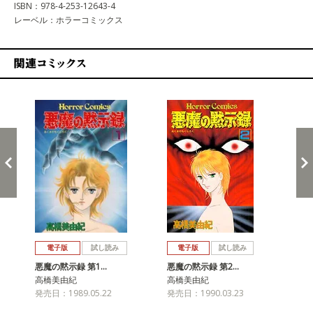
ISBN：978-4-253-12643-4
レーベル：ホラーコミックス
関連コミックス
戻る
進む
電子版
試し読み
電子版
試し読み
悪魔の黙示録 第1…
悪魔の黙示録 第2…
悪
高橋美由紀
高橋美由紀
高
発売日：1989.05.22
発売日：1990.03.23
発売