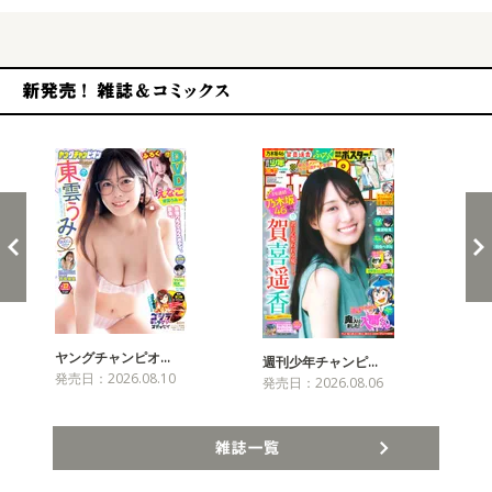
新発売！雑誌&コミックス
ヤングチャンピオ…
チャ
週刊少年チャンピ…
発売日：2026.08.10
発売
発売日：2026.08.06
雑誌一覧