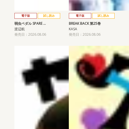
電子版
試し読み
電子版
試し読み
弱虫ペダル SPARE …
BREAK BACK 第25巻
渡辺航
KASA
発売日：2026.08.06
発売日：2026.08.06