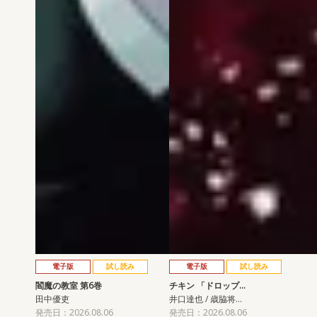
電子版
試し読み
電子版
試し読み
閻魔の教室 第6巻
チキン 「ドロップ…
田中優吏
井口達也 / 歳脇将…
発売日：2026.08.06
発売日：2026.08.06