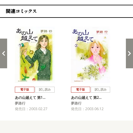
関連コミックス
戻る
進む
電子版
試し読み
電子版
試し読み
あの山越えて 第1…
あの山越えて 第2…
あ
夢路行
夢路行
夢
発売日：2003.02.27
発売日：2003.06.12
発売