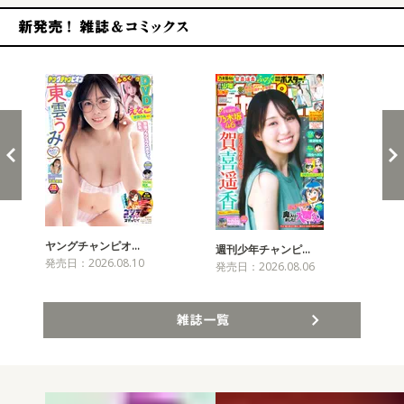
新発売！雑誌&コミックス
ヤングチャンピオ…
チャ
週刊少年チャンピ…
発売日：2026.08.10
発売
発売日：2026.08.06
雑誌一覧