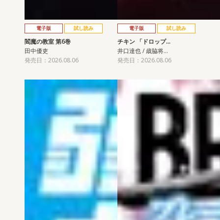
電子版
試し読み
電子版
試し読み
閻魔の教室 第6巻
チキン 「ドロップ…
田中優吏
井口達也 / 歳脇将…
発売日：2026.08.06
発売日：2026.08.06