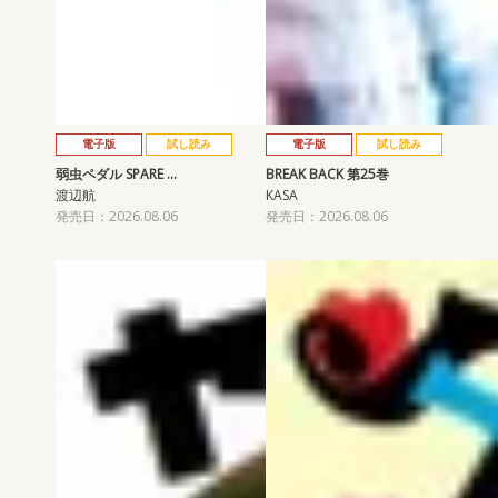
電子版
試し読み
電子版
試し読み
弱虫ペダル SPARE …
BREAK BACK 第25巻
渡辺航
KASA
発売日：2026.08.06
発売日：2026.08.06