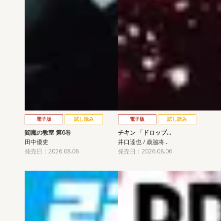
電子版
試し読み
電子版
試し読み
閻魔の教室 第6巻
チキン 「ドロップ…
田中優吏
井口達也 / 歳脇将…
発売日：2026.08.06
発売日：2026.08.06