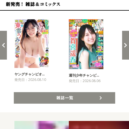
新発売！雑誌&コミックス
ヤングチャンピオ…
チャ
週刊少年チャンピ…
発売日：2026.08.10
発売
発売日：2026.08.06
雑誌一覧