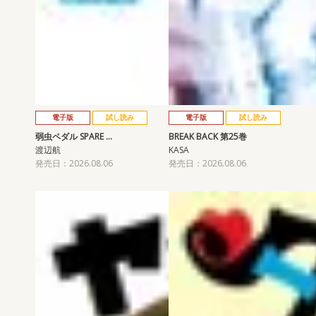
電子版
試し読み
電子版
試し読み
弱虫ペダル SPARE …
BREAK BACK 第25巻
渡辺航
KASA
発売日：2026.08.06
発売日：2026.08.06