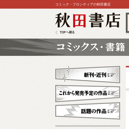
コミック・フロンティアの秋田書店
秋田書店
TOPへ戻る
コミックス
新刊・近刊
これから発売予定
話題の作品