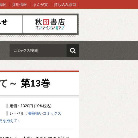
情報
採用情報
まんが賞
持ち込み窓口
オンラインショップ
検索
て～
第13巻
定価：1320円 (10%税込)
レーベル：
書籍扱いコミックス
児を抱えて～