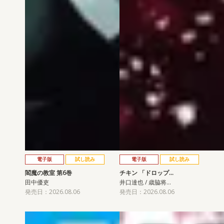
電子版
試し読み
電子版
試し読み
閻魔の教室 第6巻
チキン 「ドロップ…
田中優吏
井口達也 / 歳脇将…
発売日：2026.08.06
発売日：2026.08.06