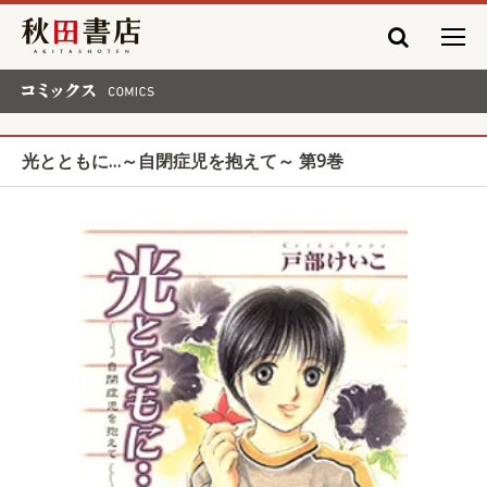
秋田書店
コミックス COMICS
光とともに…～自閉症児を抱えて～ 第9巻