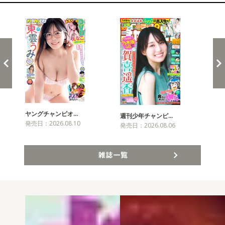
新発売！雑誌&コミックス
ヤングチャンピオ…
チャ
週刊少年チャンピ…
発売日：2026.08.10
発売
発売日：2026.08.06
雑誌一覧