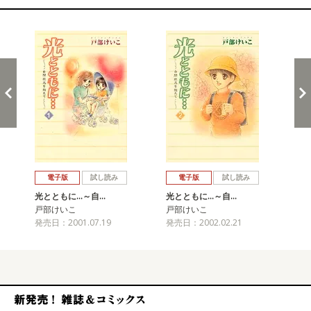
関連コミックス
戻る
進む
電子版
試し読み
電子版
試し読み
光とともに…～自…
光とともに…～自…
光
戸部けいこ
戸部けいこ
戸
発売日：2001.07.19
発売日：2002.02.21
発売