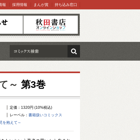
情報
採用情報
まんが賞
持ち込み窓口
オンラインショップ
検索
て～
第3巻
定価：1320円 (10%税込)
レーベル：
書籍扱いコミックス
児を抱えて～