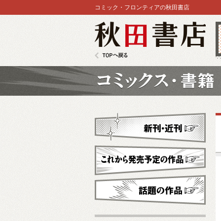
コミック・フロンティアの秋田書店
秋田書店
TOPへ戻る
コミックス
新刊・近刊
これから発売予定
話題の作品