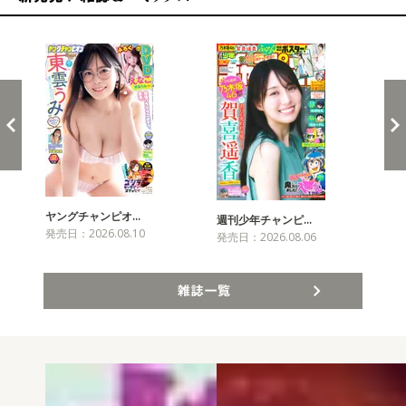
新発売！雑誌&コミックス
ヤングチャンピオ…
チャ
週刊少年チャンピ…
発売日：2026.08.10
発売
発売日：2026.08.06
雑誌一覧