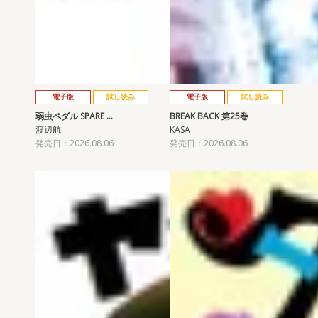
電子版
試し読み
電子版
試し読み
弱虫ペダル SPARE …
BREAK BACK 第25巻
渡辺航
KASA
発売日：2026.08.06
発売日：2026.08.06