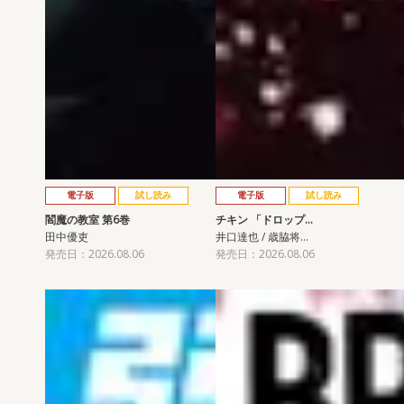
電子版
試し読み
電子版
試し読み
閻魔の教室 第6巻
チキン 「ドロップ…
田中優吏
井口達也 / 歳脇将…
発売日：2026.08.06
発売日：2026.08.06