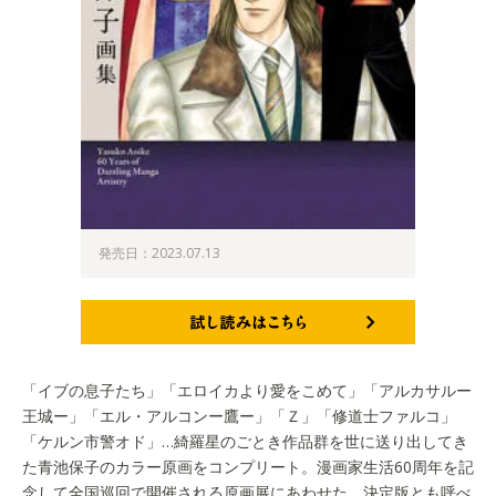
発売日：2023.07.13
試し読みはこちら
「イブの息子たち」「エロイカより愛をこめて」「アルカサルー
王城ー」「エル・アルコンー鷹ー」「Ｚ」「修道士ファルコ」
「ケルン市警オド」…綺羅星のごとき作品群を世に送り出してき
た青池保子のカラー原画をコンプリート。漫画家生活60周年を記
念して全国巡回で開催される原画展にあわせた、決定版とも呼べ