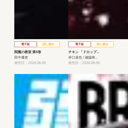
電子版
試し読み
電子版
試し読み
閻魔の教室 第6巻
チキン 「ドロップ…
田中優吏
井口達也 / 歳脇将…
発売日：2026.08.06
発売日：2026.08.06