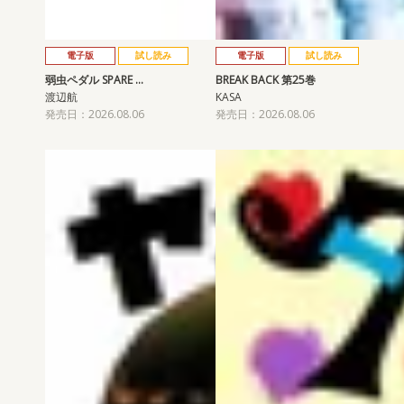
電子版
試し読み
電子版
試し読み
弱虫ペダル SPARE …
BREAK BACK 第25巻
渡辺航
KASA
発売日：2026.08.06
発売日：2026.08.06