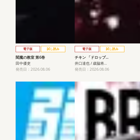
電子版
試し読み
電子版
試し読み
閻魔の教室 第6巻
チキン 「ドロップ…
田中優吏
井口達也 / 歳脇将…
発売日：2026.08.06
発売日：2026.08.06