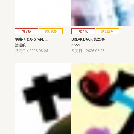
電子版
試し読み
電子版
試し読み
弱虫ペダル SPARE …
BREAK BACK 第25巻
渡辺航
KASA
発売日：2026.08.06
発売日：2026.08.06