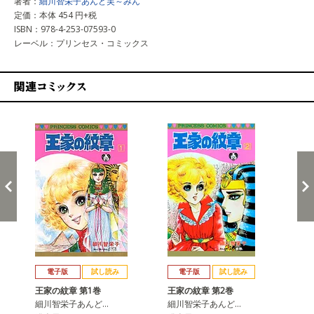
著者：
細川智栄子あんど芙～みん
定価：本体 454 円+税
ISBN：978-4-253-07593-0
レーベル：プリンセス・コミックス
関連コミックス
戻る
進む
電子版
試し読み
電子版
試し読み
王家の紋章 第1巻
王家の紋章 第2巻
王
細川智栄子あんど…
細川智栄子あんど…
細