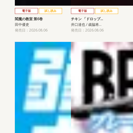
電子版
試し読み
電子版
試し読み
閻魔の教室 第6巻
チキン 「ドロップ…
田中優吏
井口達也 / 歳脇将…
発売日：2026.08.06
発売日：2026.08.06