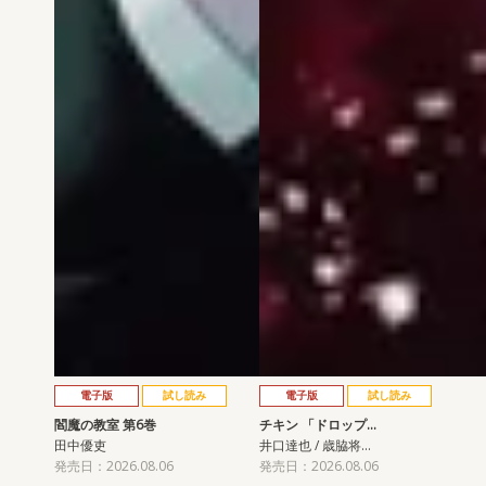
電子版
試し読み
電子版
試し読み
閻魔の教室 第6巻
チキン 「ドロップ…
田中優吏
井口達也 / 歳脇将…
発売日：2026.08.06
発売日：2026.08.06