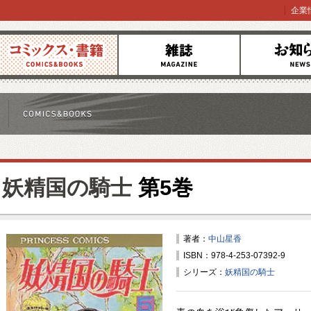
企業
コミックス
雑誌
お知らせ
妖精国の騎士
第5巻
著者：
中山星香
ISBN：978-4-253-07392-9
シリーズ：
妖精国の騎士