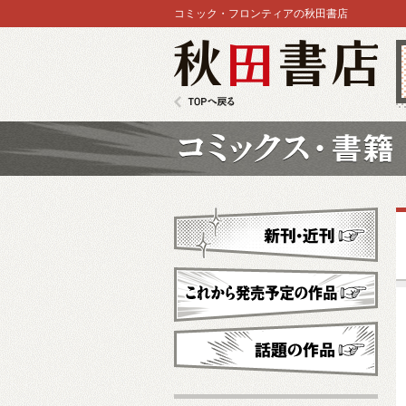
コミック・フロンティアの秋田書店
秋田書店
TOPへ戻る
コミックス
新刊・近刊
これから発売予定
話題の作品