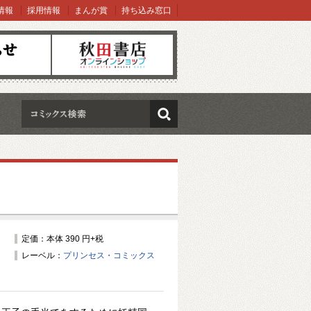
情報
採用情報
まんが賞
持ち込み窓口
オンラインショップ
検索
定価：本体 390 円+税
レーベル：
プリンセス・コミックス