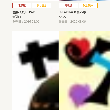
電子版
試し読み
電子版
試し読み
弱虫ペダル SPARE …
BREAK BACK 第25巻
渡辺航
KASA
発売日：2026.08.06
発売日：2026.08.06