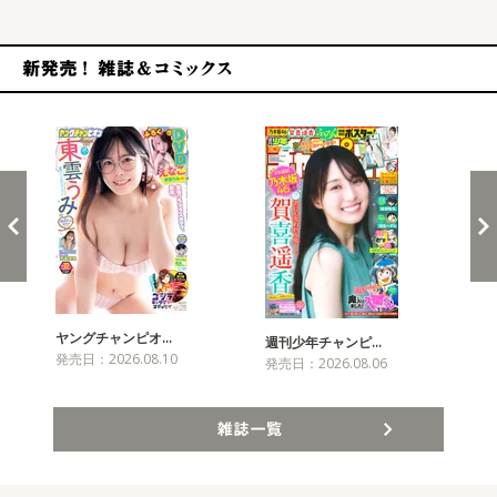
新発売！雑誌&コミックス
ヤングチャンピオ…
チャ
週刊少年チャンピ…
発売日：2026.08.10
発売
発売日：2026.08.06
雑誌一覧