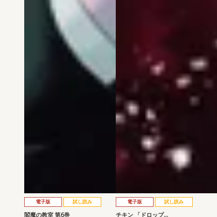
電子版
試し読み
電子版
試し読み
閻魔の教室 第6巻
チキン 「ドロップ…