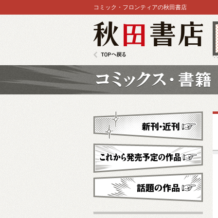
コミック・フロンティアの秋田書店
秋田書店
TOPへ戻る
コミックス
新刊・近刊
これから発売予定
話題の作品