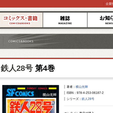
企業
コミックス
雑誌
お知らせ
鉄人28号
第4巻
著者：
横山光輝
ISBN：978-4-253-06187-2
シリーズ：
鉄人28号