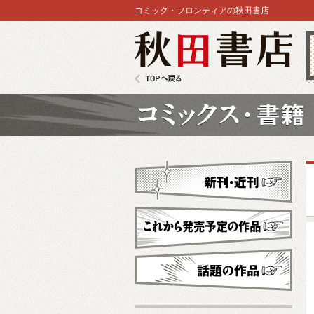
コミック・フロンティアの秋田書店
秋田書店
TOPへ戻る
コミックス
新刊・近刊
これから発売予定
話題の作品