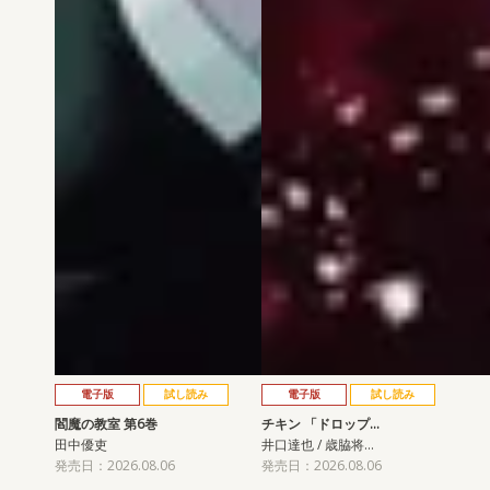
電子版
試し読み
電子版
試し読み
閻魔の教室 第6巻
チキン 「ドロップ…
田中優吏
井口達也 / 歳脇将…
発売日：2026.08.06
発売日：2026.08.06