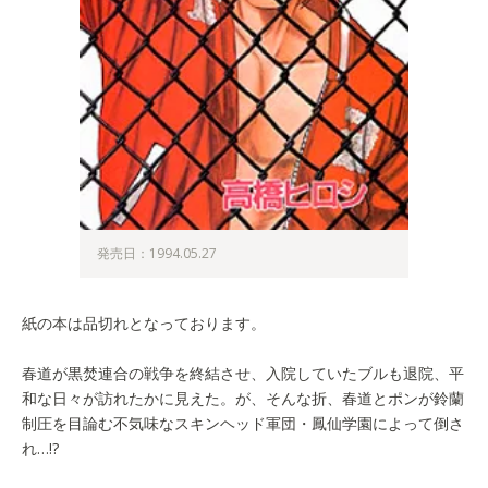
発売日：1994.05.27
紙の本は品切れとなっております。
春道が黒焚連合の戦争を終結させ、入院していたブルも退院、平
和な日々が訪れたかに見えた。が、そんな折、春道とポンが鈴蘭
制圧を目論む不気味なスキンヘッド軍団・鳳仙学園によって倒さ
れ…!?