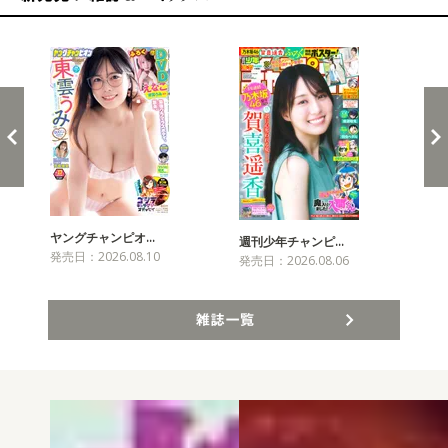
新発売！雑誌&コミックス
ヤングチャンピオ…
チャ
週刊少年チャンピ…
発売日：2026.08.10
発売
発売日：2026.08.06
雑誌一覧