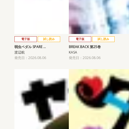
電子版
試し読み
電子版
試し読み
弱虫ペダル SPARE …
BREAK BACK 第25巻
渡辺航
KASA
発売日：2026.08.06
発売日：2026.08.06