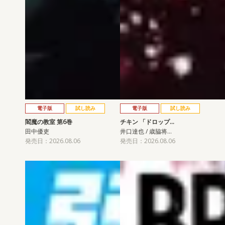
電子版
試し読み
電子版
試し読み
閻魔の教室 第6巻
チキン 「ドロップ…
田中優吏
井口達也 / 歳脇将…
発売日：2026.08.06
発売日：2026.08.06