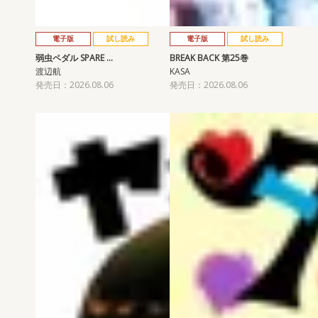
電子版
試し読み
電子版
試し読み
弱虫ペダル SPARE …
BREAK BACK 第25巻
渡辺航
KASA
発売日：2026.08.06
発売日：2026.08.06