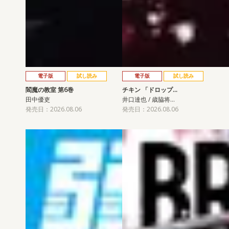
電子版
試し読み
電子版
試し読み
閻魔の教室 第6巻
チキン 「ドロップ…
田中優吏
井口達也 / 歳脇将…
発売日：2026.08.06
発売日：2026.08.06