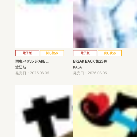
電子版
試し読み
電子版
試し読み
弱虫ペダル SPARE …
BREAK BACK 第25巻
渡辺航
KASA
発売日：2026.08.06
発売日：2026.08.06