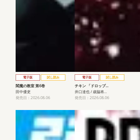
電子版
試し読み
電子版
試し読み
閻魔の教室 第6巻
チキン 「ドロップ…
田中優吏
井口達也 / 歳脇将…
発売日：2026.08.06
発売日：2026.08.06