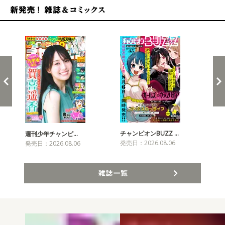
新発売！雑誌&コミックス
チャンピオンBUZZ …
週刊少年チャンピ…
月
発売日：2026.08.06
発売日：2026.08.06
発売
雑誌一覧