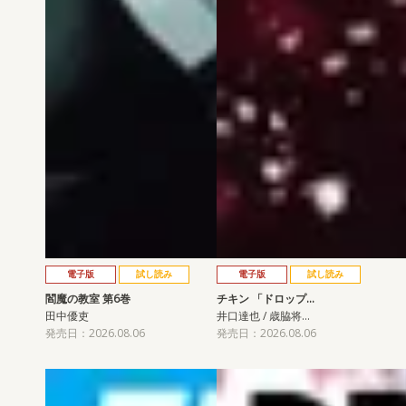
電子版
試し読み
電子版
試し読み
閻魔の教室 第6巻
チキン 「ドロップ…
田中優吏
井口達也 / 歳脇将…
発売日：2026.08.06
発売日：2026.08.06