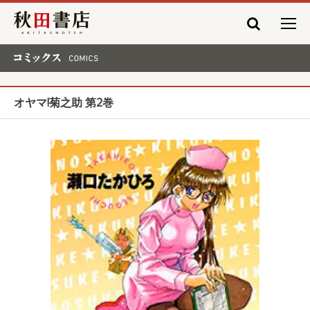
秋田書店
コミックス COMICS
オヤマ!菊之助 第2巻