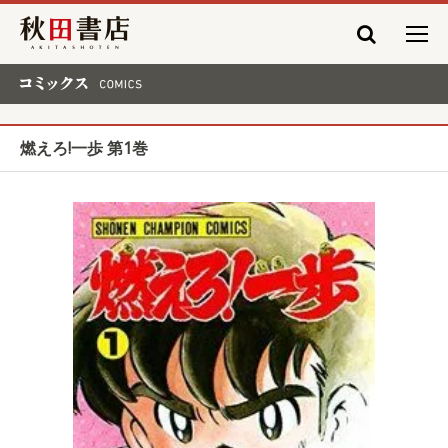
秋田書店
コミックス COMICS
燃えろ!一歩 第1巻