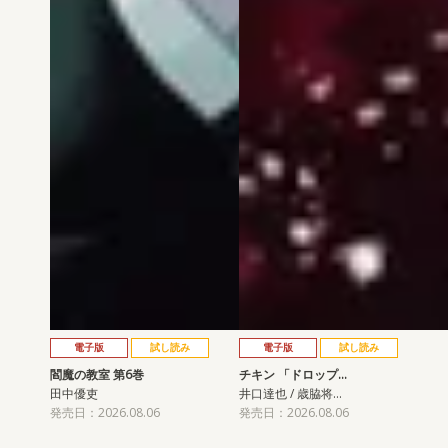
電子版
試し読み
電子版
試し読み
閻魔の教室 第6巻
チキン 「ドロップ…
田中優吏
井口達也 / 歳脇将…
発売日：2026.08.06
発売日：2026.08.06