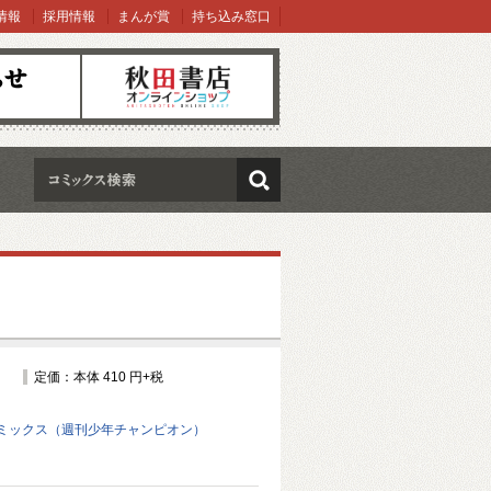
情報
採用情報
まんが賞
持ち込み窓口
オンラインショップ
検索
定価：本体 410 円+税
ミックス（週刊少年チャンピオン）