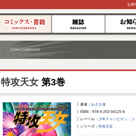
企業
コミックス
雑誌
お知らせ
特攻天女
第3巻
著者：
みさき速
ISBN：978-4-253-04125-6
レーベル：
少年チャンピオン・コ
シリーズ：
特攻天女