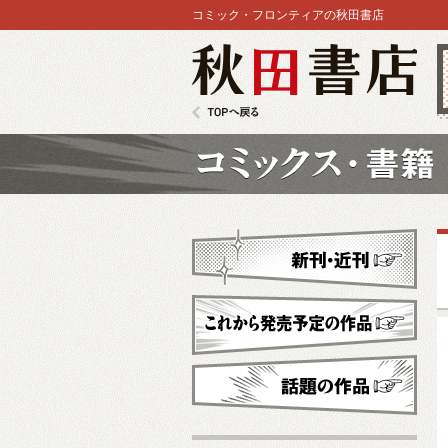
コミック・フロンティアの秋田書店
秋田書店
TOPへ戻る
コミックス
新刊・近刊
これから発売予定
話題の作品