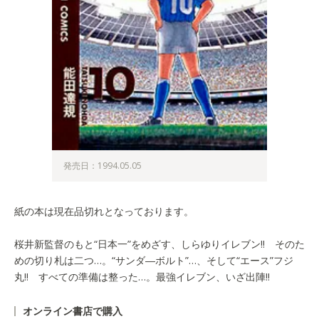
発売日：1994.05.05
紙の本は現在品切れとなっております。
桜井新監督のもと“日本一”をめざす、しらゆりイレブン!! そのた
めの切り札は二つ…。“サンダ―ボルト”…、そして“エース”フジ
丸!! すべての準備は整った…。最強イレブン、いざ出陣!!
オンライン書店で購入