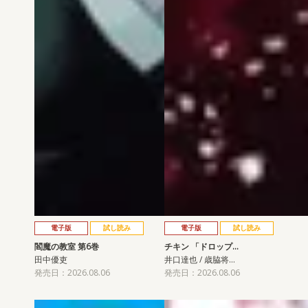
電子版
試し読み
電子版
試し読み
閻魔の教室 第6巻
チキン 「ドロップ…
田中優吏
井口達也 / 歳脇将…
発売日：2026.08.06
発売日：2026.08.06