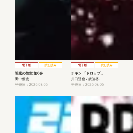
電子版
試し読み
電子版
試し読み
閻魔の教室 第6巻
チキン 「ドロップ…
田中優吏
井口達也 / 歳脇将…
発売日：2026.08.06
発売日：2026.08.06