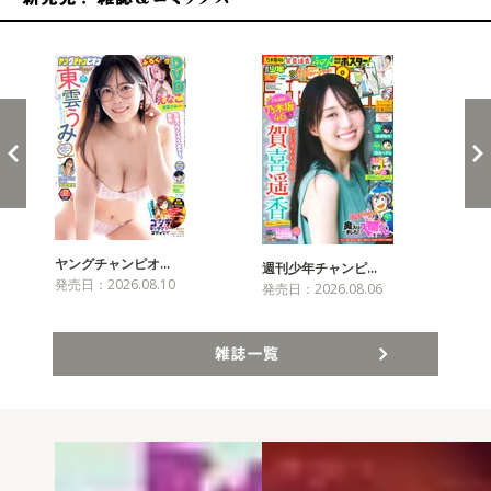
新発売！雑誌&コミックス
ヤングチャンピオ…
チャ
週刊少年チャンピ…
発売日：2026.08.10
発売
発売日：2026.08.06
雑誌一覧