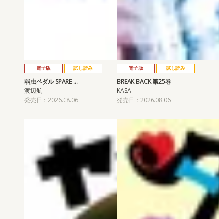
電子版
試し読み
電子版
試し読み
弱虫ペダル SPARE …
BREAK BACK 第25巻
渡辺航
KASA
発売日：2026.08.06
発売日：2026.08.06