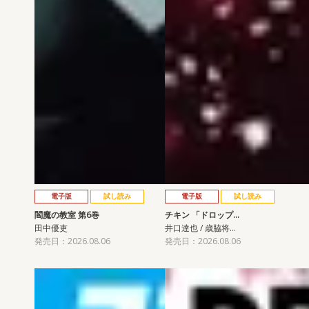
電子版
試し読み
電子版
試し読み
閻魔の教室 第6巻
チキン 「ドロップ…
田中優吏
井口達也 / 歳脇将…
発売日：2026.08.06
発売日：2026.08.06