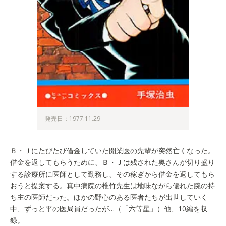
発売日：1977.11.29
Ｂ・Ｊにたびたび借金していた開業医の先輩が突然亡くなった。
借金を返してもらうために、Ｂ・Ｊは残された奥さんが切り盛り
する診療所に医師として勤務し、その稼ぎから借金を返してもら
おうと提案する。真中病院の椎竹先生は地味ながら優れた腕の持
ち主の医師だった。ほかの野心のある医者たちが出世していく
中、ずっと平の医局員だったが…（「六等星」）他、10編を収
録。