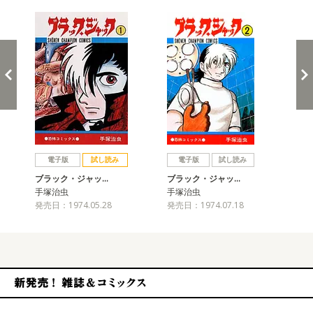
戻る
進む
電子版
試し読み
電子版
試し読み
ブラック・ジャッ…
ブラック・ジャッ…
ブ
手塚治虫
手塚治虫
手
発売日：1974.05.28
発売日：1974.07.18
発売
新発売！雑誌&コミックス