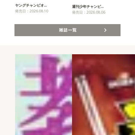
ヤングチャンピオ…
チャ
週刊少年チャンピ…
発売日：2026.08.10
発売
発売日：2026.08.06
雑誌一覧