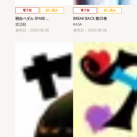
電子版
試し読み
電子版
試し読み
弱虫ペダル SPARE …
BREAK BACK 第25巻
渡辺航
KASA
発売日：2026.08.06
発売日：2026.08.06