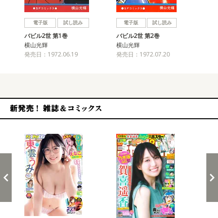
戻る
進む
電子版
試し読み
電子版
試し読み
バビル2世 第1巻
バビル2世 第2巻
バビ
横山光輝
横山光輝
横
発売日：1972.06.19
発売日：1972.07.20
発売
新発売！雑誌&コミックス