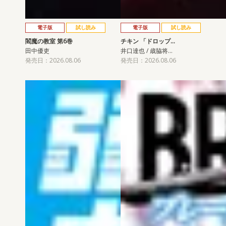
電子版
試し読み
電子版
試し読み
閻魔の教室 第6巻
チキン 「ドロップ…
田中優吏
井口達也 / 歳脇将…
発売日：2026.08.06
発売日：2026.08.06