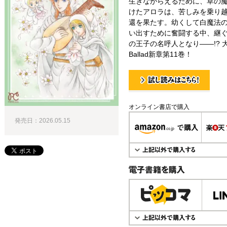
生きながらえるために、草の
けたアロラは、苦しみを乗り
還を果たす。幼くして白魔法
い出すために奮闘する中、継
の王子の名呼人となり――!? 
Ballad新章第11巻！
試し読み！
オンライン書店で購入
発売日：2026.05.15
電子書籍で購入