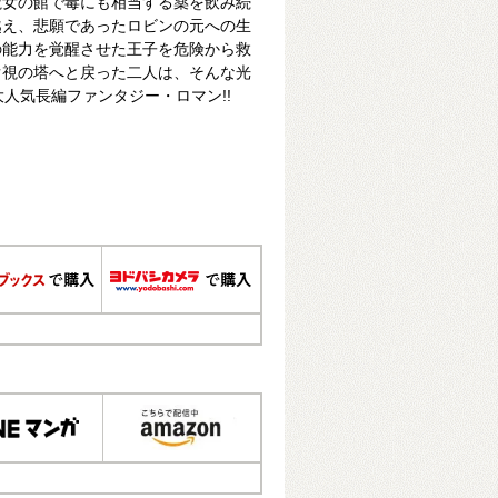
魔女の館で毒にも相当する薬を飲み続
越え、悲願であったロビンの元への生
の能力を覚醒させた王子を危険から救
ぐ視の塔へと戻った二人は、そんな光
大人気長編ファンタジー・ロマン!!