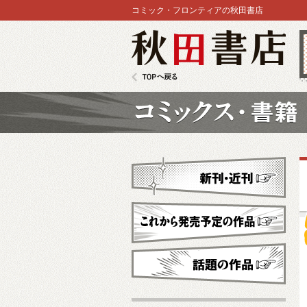
コミック・フロンティアの秋田書店
秋田書店
TOPへ戻る
コミックス
新刊・近刊
これから発売予定
話題の作品