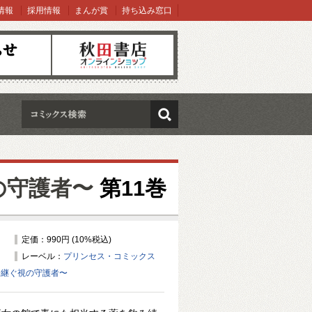
情報
採用情報
まんが賞
持ち込み窓口
オンラインショップ
検索
視の守護者〜
第11巻
定価：990円 (10%税込)
レーベル：
プリンセス・コミックス
d 〜継ぐ視の守護者〜