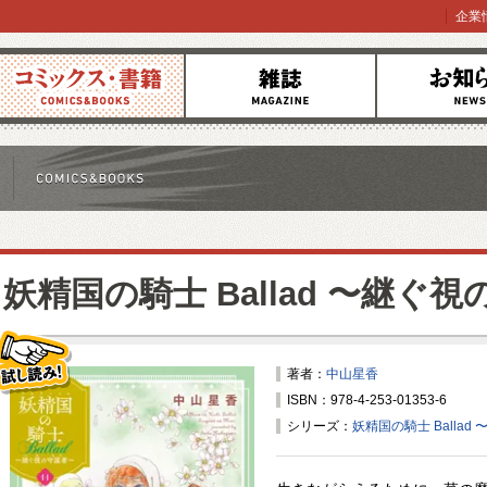
企業
コミックス
雑誌
お知らせ
妖精国の騎士 Ballad 〜継ぐ
著者：
中山星香
ISBN：978-4-253-01353-6
試し読み！
シリーズ：
妖精国の騎士 Balla