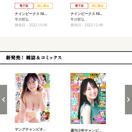
電子版
試し読み
電子版
試し読み
ナインピークス NI…
ナインピークス NI…
ナイ
平川哲弘
平川哲弘
平
発売日：2022.10.06
発売日：2022.12.08
発売
新発売！雑誌&コミックス
ヤングチャンピオ…
チャ
週刊少年チャンピ…