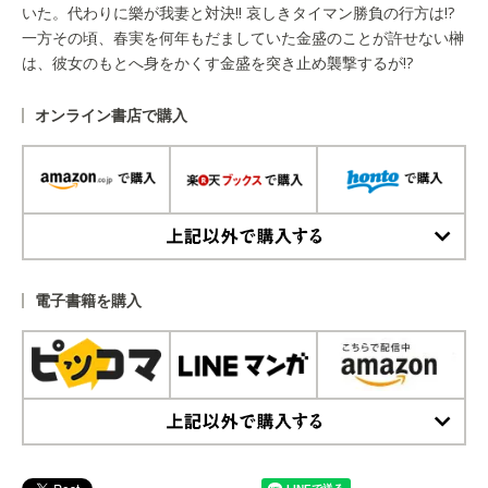
いた。代わりに樂が我妻と対決!! 哀しきタイマン勝負の行方は!?
一方その頃、春実を何年もだましていた金盛のことが許せない榊
は、彼女のもとへ身をかくす金盛を突き止め襲撃するが!?
オンライン書店で購入
上記以外で購入する
電子書籍を購入
上記以外で購入する