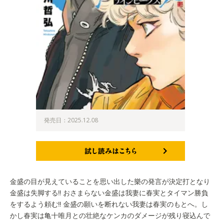
発売日：2025.12.08
試し読みはこちら
金盛の目が見えていることを思い出した樂の発言が決定打となり
金盛は失脚する!! おさまらない金盛は我妻に春実とタイマン勝負
をするよう頼む!! 金盛の願いを断れない我妻は春実のもとへ。し
かし春実は亀十唯月との壮絶なケンカのダメージが残り寝込んで