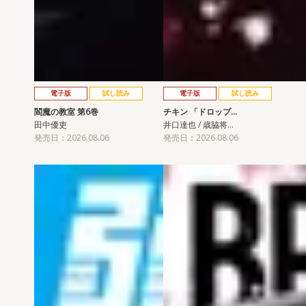
電子版
試し読み
電子版
試し読み
閻魔の教室 第6巻
チキン 「ドロップ…
田中優吏
井口達也 / 歳脇将…
発売日：2026.08.06
発売日：2026.08.06