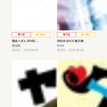
電子版
試し読み
電子版
試し読み
弱虫ペダル SPARE …
BREAK BACK 第25巻
渡辺航
KASA
発売日：2026.08.06
発売日：2026.08.06