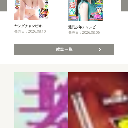
ヤングチャンピオ…
チャ
週刊少年チャンピ…
発売日：2026.08.10
発売
発売日：2026.08.06
雑誌一覧