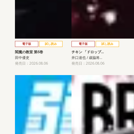
電子版
試し読み
電子版
試し読み
閻魔の教室 第6巻
チキン 「ドロップ…
田中優吏
井口達也 / 歳脇将…
発売日：2026.08.06
発売日：2026.08.06