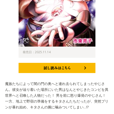
発売日：2025.11.14
試し読みはこちら
魔族たちによって闇の門の奥へと連れ去られてしまったやじさ
ん。彼女が辿り着いた場所にいた男はなんとやじきたコンビを異
世界へと召喚した人物だった！ 男を前に怒り爆発のやじさん！
一方、地上で野宿の準備をするキタさんたちだったが、突然プリ
ンが暴れ始め、キタさんの腕に噛みついてしまい…!?