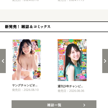
新発売！雑誌&コミックス
ヤングチャンピオ…
チャ
週刊少年チャンピ…
発売日：2026.08.10
発売
発売日：2026.08.06