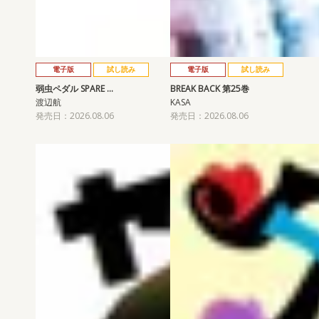
電子版
試し読み
電子版
試し読み
弱虫ペダル SPARE …
BREAK BACK 第25巻
渡辺航
KASA
発売日：2026.08.06
発売日：2026.08.06