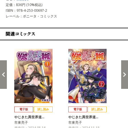
定価：836円 (10%税込)
ISBN：978-4-253-00697-2
レーベル：ボニータ・コミックス
関連コミックス
戻る
進む
電子版
試し読み
電子版
試し読み
やじきた異世界道…
やじきた異世界道…
や
市東亮子
市東亮子
市
発売日：2024.05.16
発売日：2024.11.15
発売