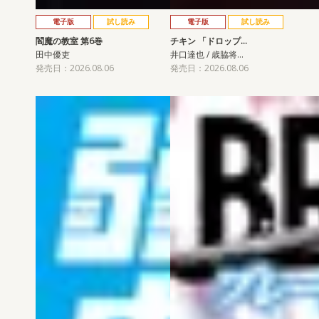
電子版
試し読み
電子版
試し読み
閻魔の教室 第6巻
チキン 「ドロップ…
田中優吏
井口達也 / 歳脇将…
発売日：2026.08.06
発売日：2026.08.06