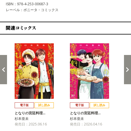
ISBN：978-4-253-00687-3
レーベル：ボニータ・コミックス
関連コミックス
戻る
進む
電子版
試し読み
電子版
試し読み
となりの宮廷料理…
となりの宮廷料理…
杉本亜未
杉本亜未
発売日：2025.06.16
発売日：2026.04.16
と
杉