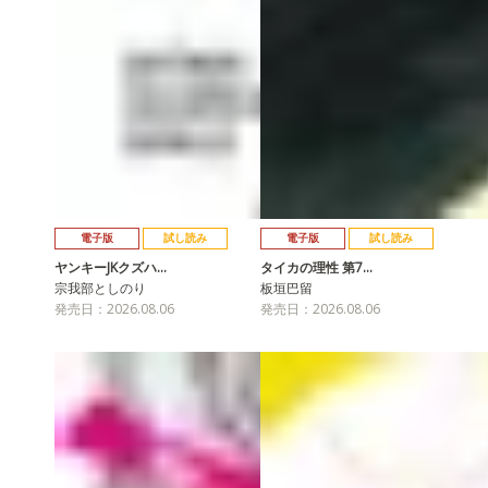
電子版
試し読み
電子版
試し読み
ヤンキーJKクズハ…
タイカの理性 第7…
宗我部としのり
板垣巴留
発売日：2026.08.06
発売日：2026.08.06