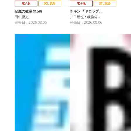
電子版
試し読み
電子版
試し読み
閻魔の教室 第6巻
チキン 「ドロップ…
田中優吏
井口達也 / 歳脇将…
発売日：2026.08.06
発売日：2026.08.06