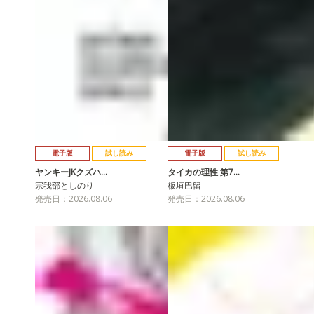
電子版
試し読み
電子版
試し読み
ヤンキーJKクズハ…
タイカの理性 第7…
宗我部としのり
板垣巴留
発売日：2026.08.06
発売日：2026.08.06