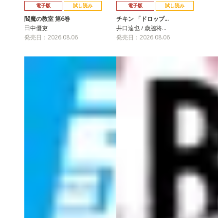
電子版
試し読み
電子版
試し読み
閻魔の教室 第6巻
チキン 「ドロップ…
田中優吏
井口達也 / 歳脇将…
発売日：2026.08.06
発売日：2026.08.06