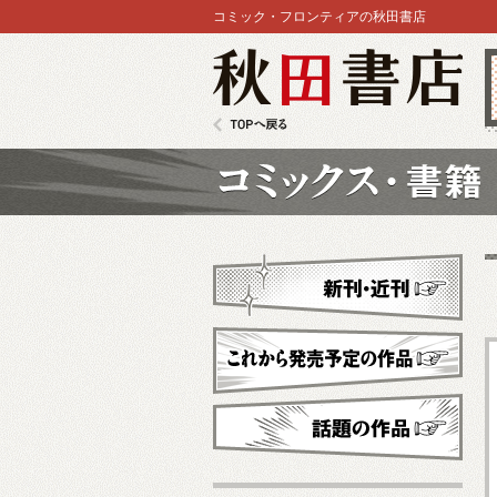
コミック・フロンティアの秋田書店
秋田書店
TOPへ戻る
コミックス
新刊・近刊
これから発売予定
話題の作品