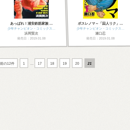
あっぱれ！浦安鉄筋家族 …
ボスレノマ～「囚人リク」…
少年チャンピオン・コミックス…
少年チャンピオン・コミックス…
浜岡賢次
瀬口忍
発売日：2019.01.08
発売日：2019.01.08
前の12件
1
…
17
18
19
20
21