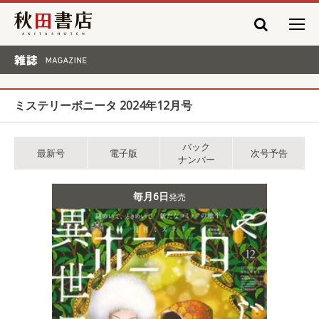
秋田書店
雑誌 MAGAZINE
ミステリーボニータ 2024年12月号
バック
最新号
電子版
次号予告
ナンバー
毎月6日
発売