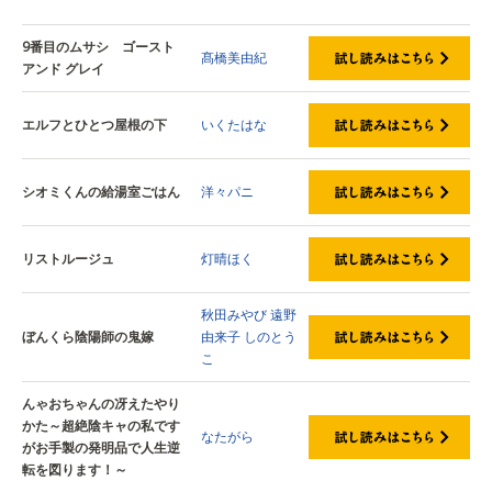
9番目のムサシ ゴースト
髙橋美由紀
アンド グレイ
エルフとひとつ屋根の下
いくたはな
シオミくんの給湯室ごはん
洋々パニ
リストルージュ
灯晴ほく
秋田みやび
遠野
ぼんくら陰陽師の鬼嫁
由来子
しのとう
こ
んゃおちゃんの冴えたやり
かた～超絶陰キャの私です
なたがら
がお手製の発明品で人生逆
転を図ります！～