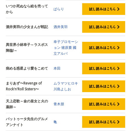
いつか死ぬなら絵を売って
ぱらり
から
酒井美羽の少女まんが戦記
酒井美羽
幸子プロモーシ
異世界小林幸子～ラスボス
ョン
猪原賽
國
降臨!～
立アルバ
病める惑星より愛をこめて
本田
まりあず〜Revenge of
ムラマツヒロキ
Rock'n'Roll Sisters〜
川島よしお
天上恋歌～金の皇女と火の
青木朋
薬師～
バットゥータ先生のグルメ
亀
アンナイト