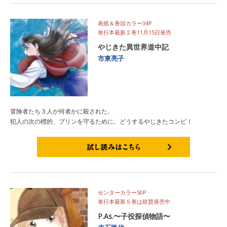
表紙＆巻頭カラー34P
単行本最新２巻11月15日発売
やじきた異世界道中記
市東亮子
冒険者たち３人が何者かに殺された。
犯人の次の標的、プリンを守るために、どうするやじきたコンビ！
試し読みはこちら
センターカラー50P
単行本最新５巻は絶賛発売中
P.As.〜子役探偵物語〜