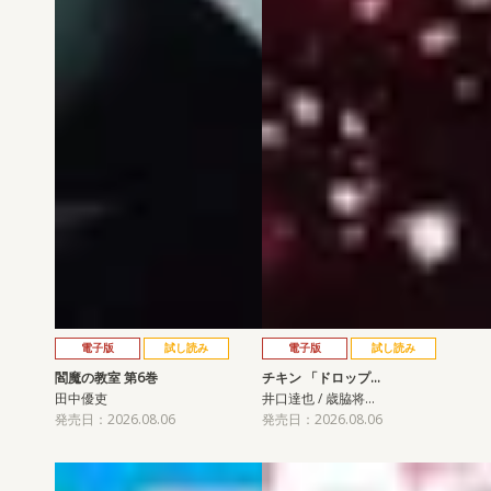
電子版
試し読み
電子版
試し読み
閻魔の教室 第6巻
チキン 「ドロップ…
田中優吏
井口達也 / 歳脇将…
発売日：2026.08.06
発売日：2026.08.06