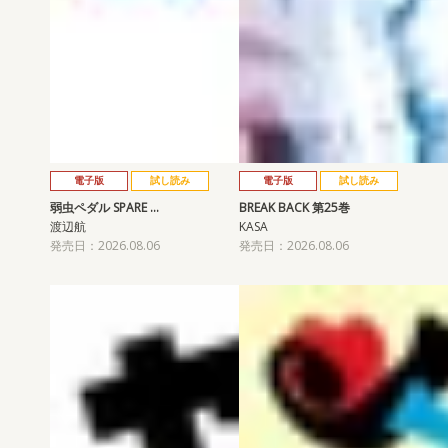
電子版
試し読み
電子版
試し読み
弱虫ペダル SPARE …
BREAK BACK 第25巻
渡辺航
KASA
発売日：2026.08.06
発売日：2026.08.06