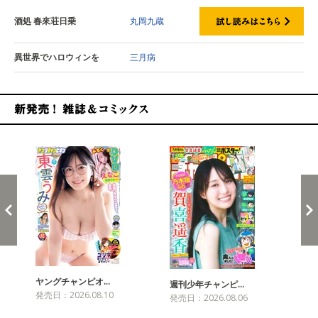
酒処 春來荘日乗
丸岡九蔵
異世界でハロウィンを
三月病
新発売！雑誌&コミックス
ヤングチャンピオ…
チャ
週刊少年チャンピ…
発売日：2026.08.10
発売
発売日：2026.08.06