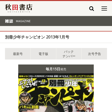
秋田書店
雑誌 MAGAZINE
別冊少年チャンピオン 2013年1月号
バック
最新号
電子版
次号予告
ナンバー
毎月15日
発売