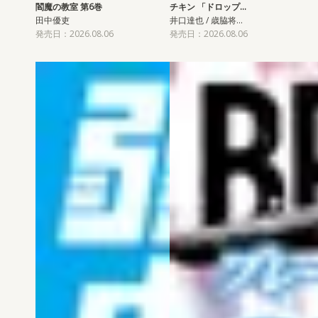
閻魔の教室 第6巻
チキン 「ドロップ…
田中優吏
井口達也 / 歳脇将…
発売日：2026.08.06
発売日：2026.08.06