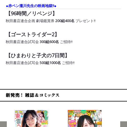
●赤ペン瀧川先生の映画地獄!!●
【96時間／リベンジ】
秋田書店連合企画 劇場鑑賞券
200組400名
プレゼント!!
【ゴーストライダー2】
秋田書店連合試写会
300組600名
ご招待!!
【ひまわりと子犬の7日間】
秋田書店連合試写会
500組1000名
ご招待!!
新発売！雑誌&コミックス