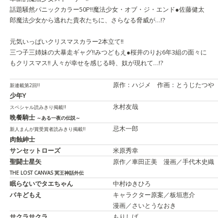
話題騒然パニックカラー50P!!
魔法少女・オブ・ジ・エンド
●佐藤健太
郎
魔法少女から逃れた貴衣たちに、さらなる脅威が…!?
元気いっぱいクリスマスカラー2本立て!!
三つ子三姉妹の大暴走ギャグ!!
みつどもえ
●桜井のりお
6年3組の面々に
もクリスマス!! 人々が幸せを感じる時、奴が現れて…!?
原作：ハジメ 作画：とうじたつや
新連載第2回!!
少年Y
氷村友哉
スペシャル読みきり掲載!!
晩餐騎士
～ある一夜の伝説～
忌木一郎
新人まんが賞受賞者読みきり掲載!!
肉蝕紳士
サンセットローズ
米原秀幸
聖闘士星矢
原作／車田正美 漫画／手代木史織
THE LOST CANVAS 冥王神話外伝
眠らないでタエちゃん
中村ゆきひろ
バキどもえ
キャラクター原案／板垣恵介
漫画／さいとうなおき
サクラサクラ
もりしげ