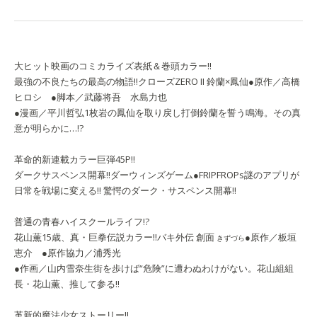
大ヒット映画のコミカライズ表紙＆巻頭カラー!!
最強の不良たちの最高の物語!!
クローズZERO II
鈴蘭×鳳仙
●原作／高橋
ヒロシ ●脚本／武藤将吾 水島力也
●漫画／平川哲弘
1枚岩の鳳仙を取り戻し打倒鈴蘭を誓う鳴海。その真
意が明らかに…!?
革命的新連載カラー巨弾45P!!
ダークサスペンス開幕!!
ダーウィンズゲーム
●FRIPFROPs
謎のアプリが
日常を戦場に変える!! 驚愕のダーク・サスペンス開幕!!
普通の青春ハイスクールライフ!?
花山薫15歳、真・巨拳伝説カラー!!
バキ外伝
創面
●原作／板垣
きずづら
恵介 ●原作協力／浦秀光
●作画／山内雪奈生
街を歩けば“危険”に遭わぬわけがない。花山組組
長・花山薫、推して参る!!
革新的魔法少女ストーリー!!