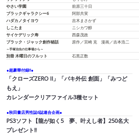
やさい学園
前原三十日
ブラックギャラクシー6
阿部共実
ハダカノタイヨウ
吉木まさかず
しこたま
ニシカワ醇
サイケデリック寿
西森茂政
ブラック・ジャック創作秘話
原作／宮崎 克 漫画／吉本浩二
～手塚治虫の仕事場から～
別冊 木曜日のフルット
石黒正数
●超豪華付録!!●
「クローズZERO II」「バキ外伝 創面」「みつど
もえ」
カレンダークリアファイル3種セット
●秋田書店男性誌6誌連合企画●
PS3ソフト【龍が如く5 夢、叶えし者】250名大
プレゼント!!